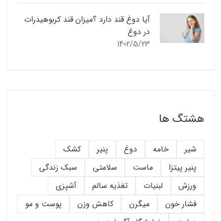
آیا دوغ قند دارد ؟میزان قند کربوهیدرات
در دوغ
1402/5/23
هشتگ ها
شیر
خامه
دوغ
پنیر
کشک
پنیر پیتزا
ماست
سلامتی
سبک زندگی
ورزش
لبنیات
تغذیه سالم
آشپزی
فشار خون
میگرن
کاهش وزن
پوست و مو