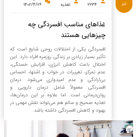
تیر
2234
تغذیه
1402/4/26
غذاهای مناسب افسردگی چه
چیزهایی هستند
افسردگي يکي از اختلالات روحي شايع است که
تأثير بسيار زيادي بر زندگي روزمره افراد دارد. اين
اختلال باعث کاهش انرژي، افزايش خستگي،
عدم تمرکز، تغييرات در خواب و اشتها، احساس
بي‌ارادگي و عدم اميدواري مي‌شود. درمان
افسردگي معمولاً شامل درمان دارويي و
روان‌درماني است. اما علاوه بر اين درمان‌ها،
تغذيه صحيح و سالم هم مي‌تواند نقش مهمي در
بهبود و کاهش افسردگي داشته باشد.