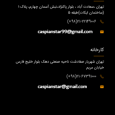
تهران ،سعادت آباد ، بلوار پاکنژاد،نبش آسمان چهارم، پلاک 1
(ساختمان ايكات)طبقه ٥
21-22149006(98+)
کارخانه
تهران شهریار صفادشت ناحیه صنعتی دهک بلوار خلیج فارس
خیابان مریم
21-67391000(98+)