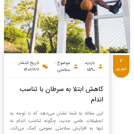
پنیر پیتزا
سینما دوماس
کشک
رادیو دوماس
خامه
دانستنی های سلامت
English
گالری تصاویر
Russian
2
بازدید :
موضوع :
تاریخ انتشار:
Arabic
شهریور
1590
سلامتی
1402/6/2
Turkish
کاهش ابتلا به سرطان با تناسب
اندام
این مقاله به شما نشان می‌دهد که با توجه به
تحقیقات علمی جدید، چگونه تناسب اندام نه
تنها به افزایش سلامتی عمومی کمک می‌کند،