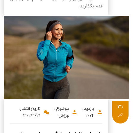
قدم بگذارید.
31
بازدید :
موضوع :
تاریخ انتشار:
تیر
2074
ورزش
1402/4/31