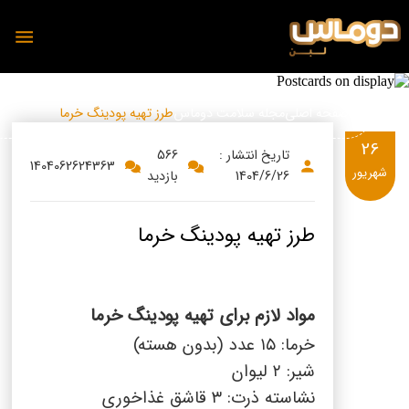
تغذیه
صفحه اصلی
مجله سلامت دوماس
طرز تهیه پودینگ خرما
26
تاریخ انتشار :
566
1404062624363
شهریور
1404/6/26
بازدید
محصولات
دوماس
طرز تهیه پودینگ خرما
تمیس
شیر
پنیر
دوغ
مواد لازم برای تهیه پودینگ خرما
دوغ
ماست
خرما:
۱۵
عدد (بدون هسته)
رسانه
شیر:
۲
لیوان
پنیر
نشاسته ذرت:
۳
قاشق غذاخوری
مجله آشپزی دوماس