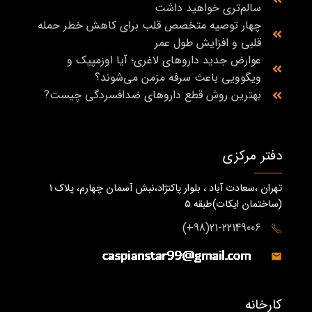
سالم‌تری خواهید داشت
چهار توصیه متخصص قلب برای کاهش خطر حمله
قلبی و افزایش طول عمر
عوارض جدید داروهای لاغری؛ آیا اوزمپیک و
ویگوویی باعث سرفه مزمن می‌شوند؟
بهترین روش قطع داروهای ضدافسردگی چیست?
دفتر مرکزی
تهران ،سعادت آباد ، بلوار پاکنژاد،نبش آسمان چهارم، پلاک 1
(ساختمان ايكات)طبقه ٥
21-22149006(98+)
کارخانه