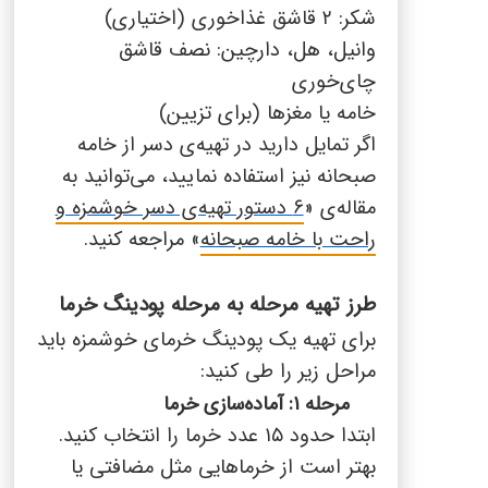
پنیر پیتزا
شکر:
۲
قاشق غذاخوری (اختیاری)
سینما دوماس
کشک
وانیل، هل، دارچین: نصف قاشق
چای‌خوری
رادیو دوماس
خامه
خامه یا مغزها (برای تزیین)
دانستنی های سلامت
اگر تمایل دارید در تهیه‌ی دسر از خامه
English
صبحانه نیز استفاده نمایید، می‌توانید به
گالری تصاویر
Russian
مقاله‌ی «
۶
دستور تهیه‌ی دسر خوشمزه و
راحت با خامه صبحانه
» مراجعه کنید.
Arabic
طرز تهیه مرحله به مرحله پودینگ خرما
Turkish
برای تهیه یک پودینگ خرمای خوشمزه باید
مراحل زیر را طی کنید:
مرحله ۱: آماده‌سازی خرما
ابتدا حدود
۱۵
عدد خرما را انتخاب کنید.
بهتر است از خرماهایی مثل مضافتی یا