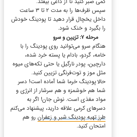
کمی صبر کنید تا از داغی بیفتد.
سپس ظرف‌ها را به مدت
۲
تا
۳
ساعت
داخل یخچال قرار دهید تا پودینگ خودش
را بگیرد و خنک شود.
مرحله ۷: تزیین و سرو
هنگام سرو می‌توانید روی پودینگ را با
خامه، گردو، بادام یا پسته خرد شده،
دارچین، پودر نارگیل یا حتی تکه‌های میوه
مثل موز و توت‌فرنگی تزیین کنید.
حالا
پود
ینگ خرما شما آماده است! دسر
شما هم خوشمزه و هم سرشار از انرژی و
مواد مغذی است. نوش جان! اگر به
دسرهای کرمی علاقه دارید، پیشنهاد می‌کنم
طرز تهیه پودینگ شیر و زعفران
رو هم
امتحان کنید.