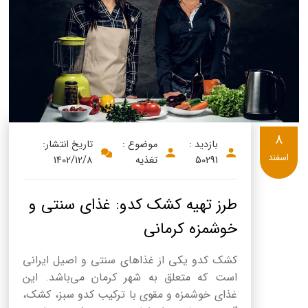
پنیر پیتزا
سینما دوماس
کشک
رادیو دوماس
خامه
دانستنی های سلامت
English
گالری تصاویر
Russian
8
بازدید :
موضوع :
تاریخ انتشار:
Arabic
اسفند
50291
تغذیه
1402/12/8
Turkish
طرز تهیه کشک کدو: غذای سنتی و
خوشمزه کرمانی
کشک کدو یکی از غذاهای سنتی و اصیل ایرانی
است که متعلق به شهر کرمان می‌باشد. این
غذای خوشمزه و مقوی با ترکیب کدو سبز، کشک،