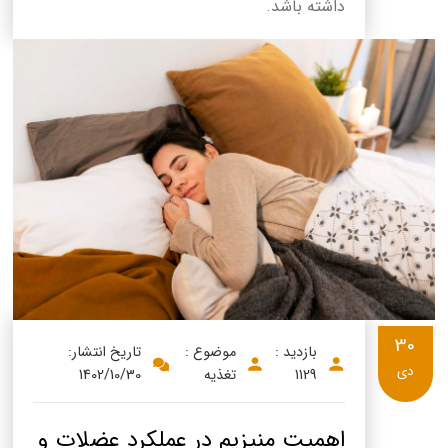
داشته باشد.
30
بازدید :
موضوع :
تاریخ انتشار:
دی
1129
تغذیه
1402/10/30
اهمیت منیزیم در عملکرد عضلات و