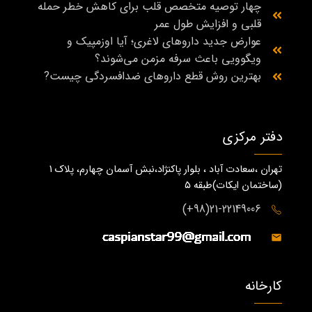
چهار توصیه متخصص قلب برای کاهش خطر حمله
قلبی و افزایش طول عمر
عوارض جدید داروهای لاغری؛ آیا اوزمپیک و
ویگوویی باعث سرفه مزمن می‌شوند؟
بهترین روش قطع داروهای ضدافسردگی چیست?
دفتر مرکزی
تهران ،سعادت آباد ، بلوار پاکنژاد،نبش آسمان چهارم، پلاک 1
(ساختمان ايكات)طبقه ٥
21-22149006(98+)
کارخانه