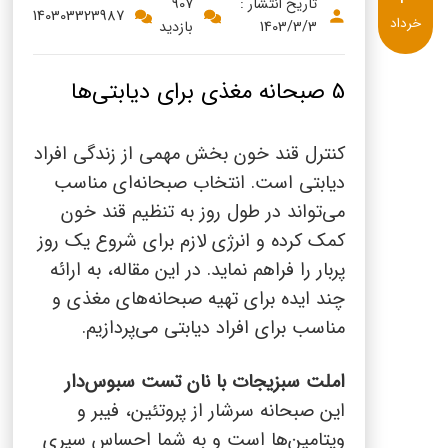
پنیر پیتزا
تاریخ انتشار :
907
140303323987
خرداد
1403/3/3
بازدید
سینما دوماس
کشک
رادیو دوماس
خامه
5 صبحانه مغذی برای دیابتی‌ها
دانستنی های سلامت
English
کنترل قند خون بخش مهمی از زندگی افراد
گالری تصاویر
Russian
دیابتی است. انتخاب صبحانه‌ای مناسب
می‌تواند در طول روز به تنظیم قند خون
Arabic
کمک کرده و انرژی لازم برای شروع یک روز
پربار را فراهم نماید. در این مقاله، به ارائه
Turkish
چند ایده برای تهیه صبحانه‌های مغذی و
مناسب برای افراد دیابتی می‌پردازیم.
املت سبزیجات با نان تست سبوس‌دار
این صبحانه سرشار از پروتئین، فیبر و
ویتامین‌ها است و به شما احساس سیری