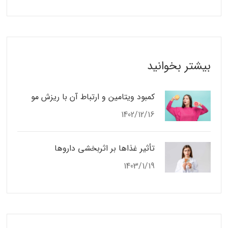
بیشتر بخوانید
کمبود ویتامین و ارتباط آن با ریزش مو
1402/12/16
تأثیر غذاها بر اثربخشی داروها
1403/1/19