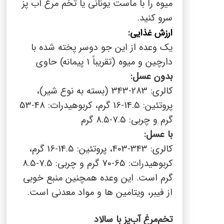
میوه را با ماست یونانی یا تخم مرغ آب پز
سرو کنید.
ارزش غذایی:
یک وعده از این جو دوسر پخته شده با
دارچین و میوه (تقریباً 1 پیمانه) حاوی
بدون عسل:
کالری: 283-343 (بسته به نوع شیر)
،
پروتئین: 14.5-16 گرم
،
کربوهیدرات: 48-53
گرم
و
چربی: 7.5-8.5 گرم
با عسل:
کالری: 343-403
،
پروتئین: 14.5-16 گرم
،
کربوهیدرات: 65-70 گرم
و
چربی: 7.5-8.5
گرم است.
این وعده همچنین منبع خوبی
از فیبر، ویتامین ها و مواد معدنی است.
تخم‌مرغ آب‌پز با سالاد