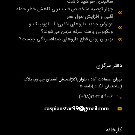
سالم‌تری خواهید داشت
چهار توصیه متخصص قلب برای کاهش خطر حمله
قلبی و افزایش طول عمر
عوارض جدید داروهای لاغری؛ آیا اوزمپیک و
ویگوویی باعث سرفه مزمن می‌شوند؟
بهترین روش قطع داروهای ضدافسردگی چیست?
دفتر مرکزی
تهران ،سعادت آباد ، بلوار پاکنژاد،نبش آسمان چهارم، پلاک 1
(ساختمان ايكات)طبقه ٥
21-22149006(98+)
کارخانه