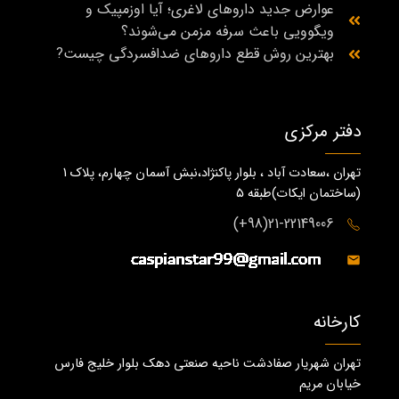
عوارض جدید داروهای لاغری؛ آیا اوزمپیک و
ویگوویی باعث سرفه مزمن می‌شوند؟
بهترین روش قطع داروهای ضدافسردگی چیست?
دفتر مرکزی
تهران ،سعادت آباد ، بلوار پاکنژاد،نبش آسمان چهارم، پلاک 1
(ساختمان ايكات)طبقه ٥
21-22149006(98+)
کارخانه
تهران شهریار صفادشت ناحیه صنعتی دهک بلوار خلیج فارس
خیابان مریم