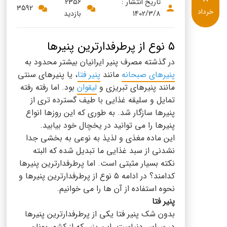
پنیر پیتزا
تاریخ انتشار :
2356
3592
خرداد
1402/3/8
بازدید
سینما دوماس
کشک
رادیو دوماس
خامه
۵ نوع از پرطرفدارترین پنیرها
دانستنی های سلامت
در گذشته مصرف پنیر ایرانیان بیشتر محدود به
English
پنیرهای صبحانه
مانند
پنیر فتا
، یا پنیرهای سنتی
گالری تصاویر
مانند پنیرهای تبریزی و
لیقوان
بود. اما رفته رفته
Russian
تمایل و سلیقه غذایی با طیف گسترده تری از
پنیرها سازگار شد. به طوری که این روزها انواع
Arabic
پنیرها را می توانید در یخچال خود بیابید.
این ماده مغذی و لذیذ به نوعی به بخشی جدا
Turkish
نشدنی از سبد غذایی ما تبدیل شده که البته
نکته بسیار مثبتی است. اما پرطرفدارترین پنیرها
کدامند؟ در ادامه ۵ نوع از پرطرفدارترین پنیرها و
نحوه استفاده از آن ها را می خوانیم.
پنیر فتا
بدون شک پنیر فتا یکی از پرطرفدارترین پنیرها
در سراسر دنیاست. این پنیر که از کشور یونان