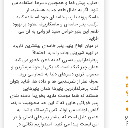
اصلی، پیش غذا و همچنین دسرها استفاده می
شود. اگر به دنبال طعم جدید هستید، از
ماسکارپونه با پنیر خامه ای خود استفاده کنید.
ترکیب پنیر خامه‌ای و ماسکارپونه علاوه بر بهبود
طعم این پنیر خواص مفید فراوانی به آن می
افزاید.
در میان انواع پنیر، پنیر خامه‌ای بیشترین کاربرد
در تهیه شیرینی جات را دارد. احتمالاً
پرطرفدارترین دسری که به ذهن خطور می کند
همان چیز کیک است که یکی از خوشمزه ترین و
محبوب ترین دسرهای دنیا به شمار می رود.
صرف نظر از نظرسنجی ها و داده ها، شاید بتوان
گفت پرطرفدارترین پنیرها همان پنیرهایی
هستند که شما دوست دارید بخورید! دسته بندی
پنیر خوراکی هایی که تا این حد محبوبیت دارند،
گاهی اوقات می تواند کمی ترسناک باشد. به
گذاری :
همین دلیل است که بیشتر پنیرهای اصلی را در
این لیست پیدا می کنید. امیدواریم نکاتی در