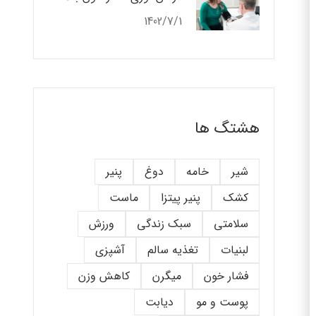
1402/7/1
هشتگ ها
شیر
خامه
دوغ
پنیر
کشک
پنیر پیتزا
ماست
سلامتی
سبک زندگی
ورزش
لبنیات
تغذیه سالم
آشپزی
فشار خون
میگرن
کاهش وزن
پوست و مو
دیابت