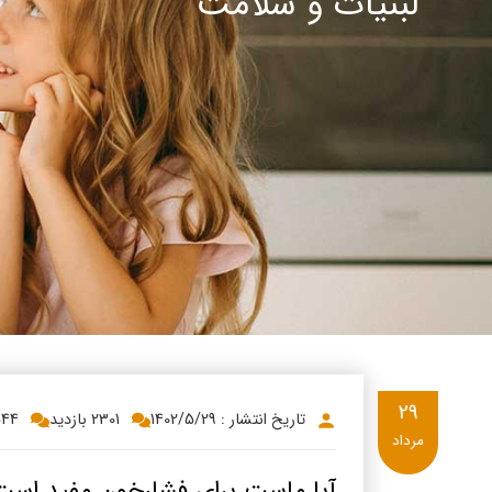
لبنیات و سلامت
پنیر پ
سینما د
کشک
رادیو د
خامه
دانستنی
ish
گالری تص
ian
bic
ish
29
تاریخ انتشار : 1402/5/29
2301 بازدید
544
مرداد
آیا ماست برای فشارخون مفید است