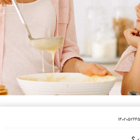
یتزا
صفحه اص
وماس
وماس
 های سلامت
Engl
اویر
Russ
Ara
Turk
140205264
 ؟