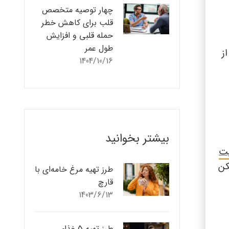
چهار توصیه متخصص
قلب برای کاهش خطر
حمله قلبی و افزایش
طول عمر
ز
1404/10/16
بیشتر بخوانید
یت
کن
طرز تهیه مرغ خامه‌ای با
قارچ
1403/6/13
طرز تهیه 5 غذای