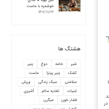
خوشمزه با ماست
1402/11/22
"
هشتگ ها
شیر
خامه
دوغ
پنیر
کشک
پنیر پیتزا
ماست
سلامتی
سبک زندگی
ورزش
لبنیات
تغذیه سالم
آشپزی
د.
فشار خون
میگرن
در
کاهش وزن
پوست و مو