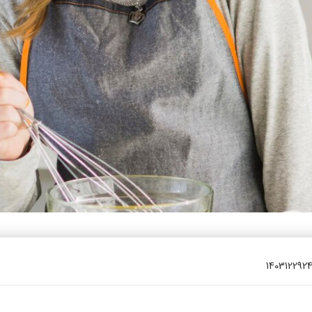
یتزا
وماس
وماس
 های سلامت
Engl
اویر
Russ
Ara
Turk
140312292