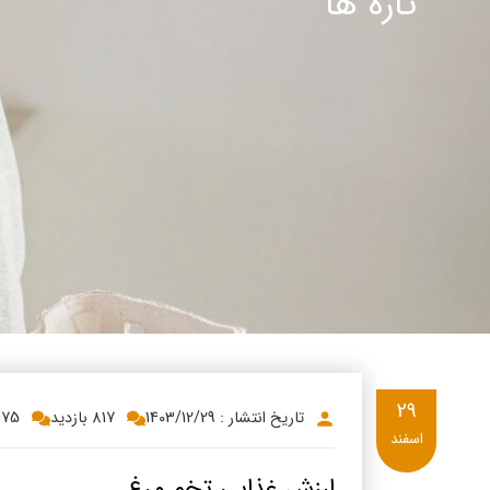
تازه ها
پنیر پ
سینما د
کشک
رادیو د
خامه
دانستنی
ish
گالری تص
ian
bic
ish
29
تاریخ انتشار : 1403/12/29
817 بازدید
475
اسفند
ارزش غذایی تخم مرغ