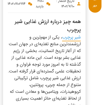
پنیر پیتزا
تاریخ انتشار :
2180
140207102714
مهر
1402/7/10
بازدید
سینما دوماس
کشک
رادیو دوماس
خامه
همه چیز درباره ارزش غذایی شیر
دانستنی های سلامت
پرچرب
English
شیر پرچرب
، یکی از مهم‌ترین و
گالری تصاویر
Russian
ارزشمندترین منابع تغذیه‌ای در جهان است
که از آغاز تاریخ انسانیت، بخشی از رژیم
Arabic
غذایی بشر بوده است. این ماده غذایی از
گذشته تا به امروز مورد توجه فراوان و
Turkish
تحقیقات علمی گسترده‌ای قرار گرفته است.
ارزش غذایی شیر پرچرب شامل ترکیباتی
متنوع از جمله چربی، پروتئین،
کربوهیدرات، ویتامین‌ها و معادن است که
از لحاظ تغذیه‌ای حائز اهمیت بسیاری