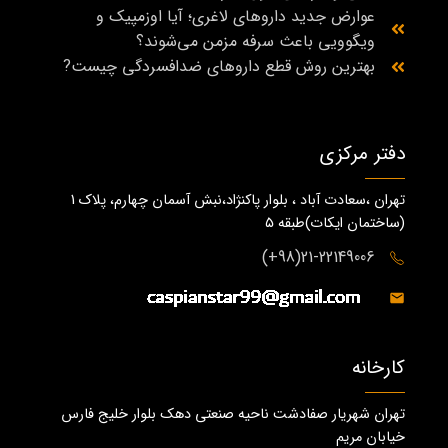
عوارض جدید داروهای لاغری؛ آیا اوزمپیک و
ویگوویی باعث سرفه مزمن می‌شوند؟
بهترین روش قطع داروهای ضدافسردگی چیست?
دفتر مرکزی
تهران ،سعادت آباد ، بلوار پاکنژاد،نبش آسمان چهارم، پلاک 1
(ساختمان ايكات)طبقه ٥
21-22149006(98+)
کارخانه
تهران شهریار صفادشت ناحیه صنعتی دهک بلوار خلیج فارس
خیابان مریم