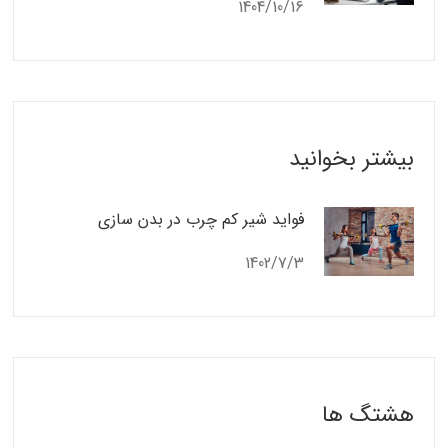
1404/10/16
بیشتر بخوانید
فواید شیر کم چرب در بدن سازی
1402/7/3
هشتگ ها