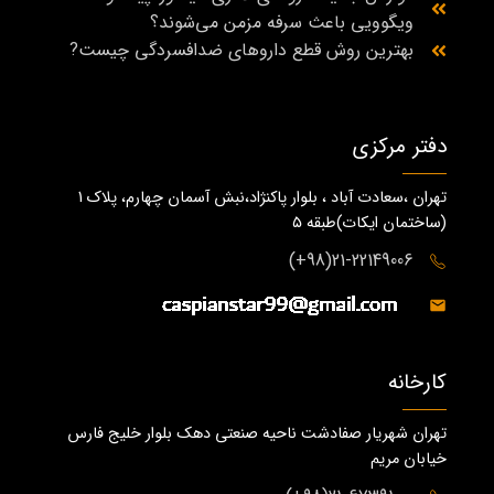
ویگوویی باعث سرفه مزمن می‌شوند؟
بهترین روش قطع داروهای ضدافسردگی چیست?
دفتر مرکزی
تهران ،سعادت آباد ، بلوار پاکنژاد،نبش آسمان چهارم، پلاک 1
(ساختمان ايكات)طبقه ٥
21-22149006(98+)
کارخانه
تهران شهریار صفادشت ناحیه صنعتی دهک بلوار خلیج فارس
خیابان مریم