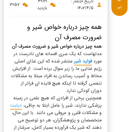
پنیر پیتزا
تاریخ انتشار :
3979
3257
تیر
1402/4/5
بازدید
سینما دوماس
کشک
رادیو دوماس
خامه
همه چیز درباره خواص شیر و
دانستنی های سلامت
ضرورت مصرف آن
English
همه چیز درباره خواص شیر و ضرورت مصرف آن
گالری تصاویر
Russian
مدت‎هاست که یک سری افسانه‎ های نادرست در
مورد
فواید شیر
منتشر شده که این غذای اصلی
Arabic
رژیم غذایی ما را زیر سوال برده است. از افزایش
مخاط و آسیب رساندن به افراد مبتلا به مشکلات
Turkish
تنفسی گرفته تا اینکه هیچ فایده ای فراتر از
دوران کودکی ندارد.
همچنین برخی از افرادی که هیچ علمی در زمینه
پزشکی ندارند، شیر را عامل ابتلا به چاقی،
دیابت
و مشکلات قلبی و عروقی می دانند. با این حال،
متخصصان و پژوهشگران، هر دو توضیح می
دهند که شیر یک فرآورده بسیار کامل، سرشار از