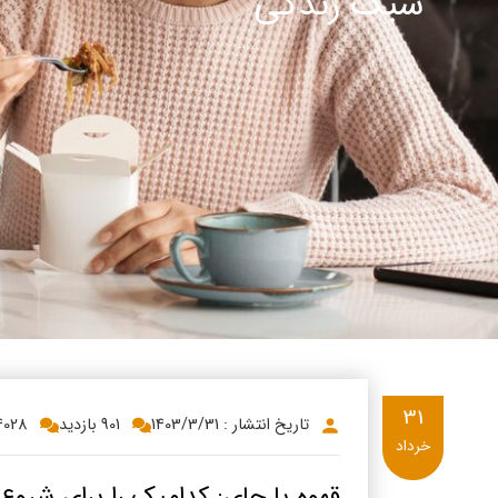
سبک زندگی
پنیر پ
سینما د
کشک
رادیو د
خامه
دانستنی
ish
گالری تص
ian
bic
ish
31
تاریخ انتشار : 1403/3/31
901 بازدید
4028
خرداد
قهوه یا چای: کدامیک را برای شروع