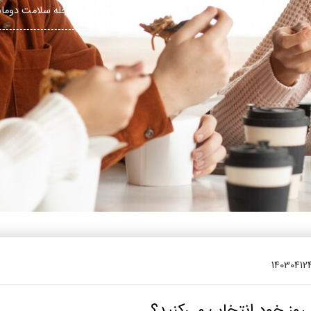
یتزا
صفحه اصلی
مجله سلامت دوم
وماس
وماس
 های سلامت
Engl
اویر
Russ
Ara
Turk
14030412
 روز خود انتخاب می‌کنید؟