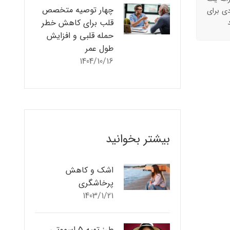
چهار توصیه متخصص
دی برای
قلب برای کاهش خطر
حمله قلبی و افزایش
طول عمر
1404/10/16
بیشتر بخوانید
اشک و کاهش
پرخاشگری
1403/1/21
طرز تهیه 5 اسموتی