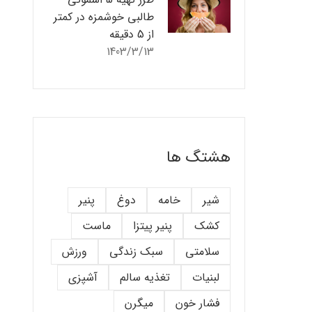
طالبی خوشمزه در کمتر
از 5 دقیقه
1403/3/13
هشتگ ها
شیر
خامه
دوغ
پنیر
کشک
پنیر پیتزا
ماست
سلامتی
سبک زندگی
ورزش
لبنیات
تغذیه سالم
آشپزی
فشار خون
میگرن