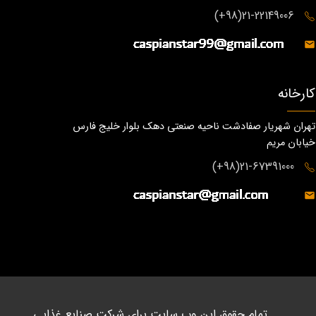
21-22149006(98+)
کارخانه
تهران شهریار صفادشت ناحیه صنعتی دهک بلوار خلیج فارس
خیابان مریم
21-67391000(98+)
تمام حقوق این وب سایت برای شرکت صنایع غذایی