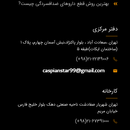
بهترین روش قطع داروهای ضدافسردگی چیست?
دفتر مرکزی
تهران ،سعادت آباد ، بلوار پاکنژاد،نبش آسمان چهارم، پلاک 1
(ساختمان ايكات)طبقه ٥
21-22149006(98+)
کارخانه
تهران شهریار صفادشت ناحیه صنعتی دهک بلوار خلیج فارس
خیابان مریم
21-67391000(98+)