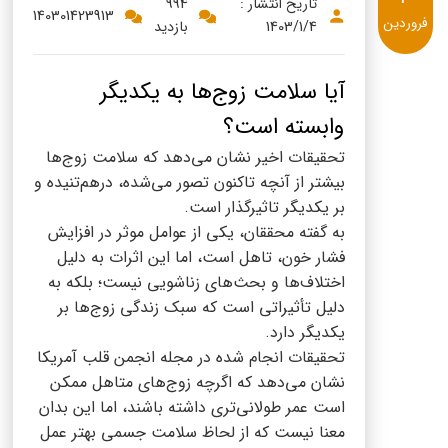
پنیر پیتزا
تاریخ انتشار :
994
140301423913
فروردین
1403/1/4
بازدید
سینما دوماس
کشک
رادیو دوماس
خامه
آیا سلامت زوج‌ها به یکدیگر
دانستنی های سلامت
وابسته است؟
English
تحقیقات اخیر نشان می‌دهد که سلامت زوج‌ها
گالری تصاویر
Russian
بیشتر از آنچه تاکنون تصور می‌شده، درهم‌تنیده و
بر یکدیگر تاثیر‌گذار است.
Arabic
به گفته محققان، یکی از عوامل موثر در افزایش
فشار خون، تاهل است، اما این اثرات به دلیل
Turkish
اختلاف‌ها و بحث‌های زناشویی نیست؛ بلکه به
دلیل تأثیراتی است که سبک زندگی زوج‌ها بر
یکدیگر دارد.
تحقیقات انجام شده در مجله انجمن قلب آمریکا
نشان می‌دهد که اگرچه زوج‌های متاهل ممکن
است عمر طولانی‌تری داشته باشند، اما این بدان
معنا نیست که از لحاظ سلامت جسمی بهتر عمل