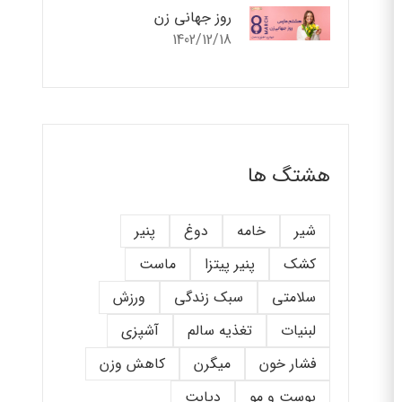
روز جهانی زن
1402/12/18
هشتگ ها
شیر
خامه
دوغ
پنیر
کشک
پنیر پیتزا
ماست
سلامتی
سبک زندگی
ورزش
لبنیات
تغذیه سالم
آشپزی
فشار خون
میگرن
کاهش وزن
پوست و مو
دیابت