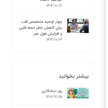
1404/10/16
چهار توصیه متخصص قلب
برای کاهش خطر حمله قلبی
و افزایش طول عمر
1404/10/16
بیشتر بخوانید
روز درختکاری
1402/12/15