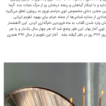
داره و با اینکار گیاهان و ریشه درختان رو از مرگ نجات بده. گرما
همین جشن دعای مخصوص توی مراسم نوروز به ریپثون تعلق می‌گیره.
دی از ستاره شناس‌ها از جمله خیام برای بهبود تقویم ایرانی
ان وارد شدن آفتاب به ماه فروردین نام‌گذاری کردن. این گاهشمار
توی آغاز بهار، این طور وضع شد که هر چهار سال یک‌بار و یا هر
پنج سال یک بار تعداد روزهای سال بجای ۳۶۵ روز ۳۶۶ روز در نظر گرفته بشه . آغاز این تقویم از سال ۳۹۲ هجری