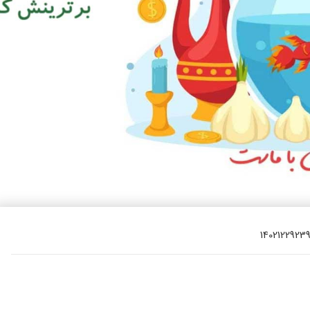
یتزا
وماس
وماس
 های سلامت
Engl
اویر
Russ
Ara
Turk
1402122923