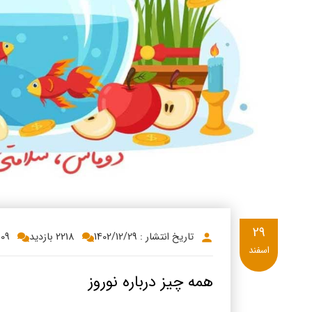
پنیر پ
سینما د
کشک
رادیو د
خامه
دانستنی
ish
گالری تص
ian
bic
ish
29
تاریخ انتشار : 1402/12/29
2218 بازدید
909
اسفند
همه چیز درباره نوروز