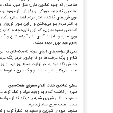
عناصری که جنبه نمادین دارن: مثل سیر، سکه، سم
عناصری که جنبه خوراکی و پذیرایی از مهمونارو د
توی قرن‌های گذشته، اکثر مردم فقط سالی یکبار
یا اکثر مردم پلو می‌پختن و از این پلوی نوروزی 
انداختن سفره نوروزی که توی تاریخچه و آداب و
روی سفره وسایل دیگه‌ای مثل آیینه، شمع و آب 
رسوم عید نوروز دیده میشه.
یکی از مراسم‌های زیبای مردم تاجیکستان به این
شاخ و برگ درخت‌ها دو تا جاروی قرمز رنگ درست 
خونش نگه میداره. در نهایت صبح روز عید نوروز
نصب می‌کنن. این حرکت و رنگ سرخ جاروها نمادی
معنی نمادین هفت اقلام سفره‌ی هفت‌سین
سبزه: از کاشت گندم به وجود میاد و نماد تولد دوب
سمنو: خوراکی شیرین شبیه پودینگه که از جوانه‌
سیب: سیب سرخ نماد زیباییه.
سنجد: میوه‌ای شیرین و سفید به اندازۀ توت و ن