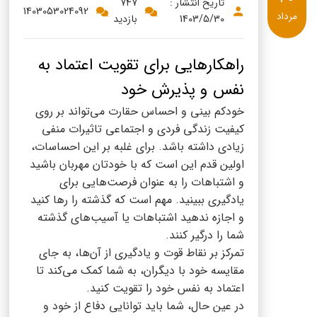
پنیر پیتزا
تاریخ انتشار :
747
1403053024092
مرداد
1403/5/30
بازدید
سینما دوماس
کشک
رادیو دوماس
خامه
راهکارهایی برای تقویت اعتماد به
دانستنی های سلامت
نفس و پذیرش خود
English
خودکم بینی و احساس حقارت می‌تواند بر روی
گالری تصاویر
Russian
کیفیت زندگی فردی و اجتماعی تاثیرات منفی
زیادی داشته باشد. برای غلبه بر این احساسات،
Arabic
اولین قدم این است که با خودتان مهربان باشید
و اشتباهات را به عنوان فرصت‌هایی برای
Turkish
یادگیری ببینید. مهم است که گذشته را رها کنید
و اجازه ندهید اشتباهات یا آسیب‌های گذشته
شما را درگیر کنند.
تمرکز بر نقاط قوت و یادگیری از آن‌ها، به جای
مقایسه خود با دیگران، به شما کمک می‌کند تا
اعتماد به نفس خود را تقویت کنید.
در عین حال، شما باید توانایی دفاع از خود و