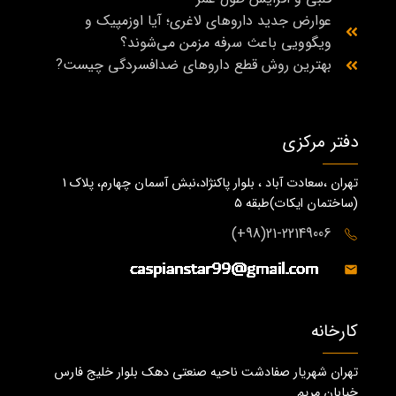
عوارض جدید داروهای لاغری؛ آیا اوزمپیک و
ویگوویی باعث سرفه مزمن می‌شوند؟
بهترین روش قطع داروهای ضدافسردگی چیست?
دفتر مرکزی
تهران ،سعادت آباد ، بلوار پاکنژاد،نبش آسمان چهارم، پلاک 1
(ساختمان ايكات)طبقه ٥
21-22149006(98+)
کارخانه
تهران شهریار صفادشت ناحیه صنعتی دهک بلوار خلیج فارس
خیابان مریم