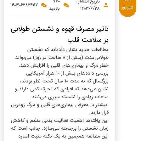
پنیر پیتزا
تاریخ انتشار :
770
1403062824117
شهریور
1403/6/28
بازدید
سینما دوماس
کشک
رادیو دوماس
خامه
تاثیر مصرف قهوه و نشستن طولانی
دانستنی های سلامت
بر سلامت قلب
English
مطالعات جدید نشان داده‌اند که نشستن
گالری تصاویر
Russian
طولانی‌مدت (بیش از ۸ ساعت در روز) می‌تواند
خطر مرگ و بیماری‌های قلبی را افزایش دهد.
Arabic
بررسی داده‌های بیش از ۱۰ هزار آمریکایی
بزرگسال که به مدت ۱۰ سال تحت نظر بودند،
Turkish
نشان می‌دهد که افرادی که تحرک کمی دارند و
ساعات زیادی را نشسته سپری می‌کنند.
بیشتر در معرض بیماری‌های قلبی و مرگ زودرس
قرار دارند.
این یافته‌ها اهمیت فعالیت بدنی منظم و کاهش
زمان نشستن را برجسته می‌سازد. جالب است که
این مطالعه همچنین به یک نکته مثبت اشاره