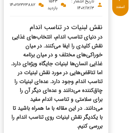
پنیر پیتزا
تاریخ انتشار :
1543
140212323882
اسفند
1402/12/3
بازدید
سینما دوماس
کشک
رادیو دوماس
خامه
نقش لبنیات در تناسب اندام
دانستنی های سلامت
در دنیای تناسب اندام، انتخاب‌های غذایی
English
نقش کلیدی را ایفا می‌کنند. در میان
گالری تصاویر
Russian
خوراکی‌های مختلف و در میان برنامه
غذایی انسان‌ها لبنیات جایگاه ویژه‌ای دارد.
Arabic
اما تناقض‌هایی در مورد نقش لبنیات در
تناسب اندام وجود دارد. عده‌ای لبنیات را
Turkish
چاق‌کننده می‌دانند و عده‌ای دیگر آن را
برای سلامتی و تناسب اندام مفید
می‌دانند. در این مقاله با ما همراه باشید تا
با یکدیگر نقش لبنیات روی تناسب اندام را
بررسی کنیم.