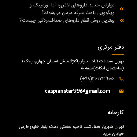
عوارض جدید داروهای لاغری؛ آیا اوزمپیک و
ویگوویی باعث سرفه مزمن می‌شوند؟
بهترین روش قطع داروهای ضدافسردگی چیست?
دفتر مرکزی
تهران ،سعادت آباد ، بلوار پاکنژاد،نبش آسمان چهارم، پلاک 1
(ساختمان ايكات)طبقه ٥
21-22149006(98+)
کارخانه
تهران شهریار صفادشت ناحیه صنعتی دهک بلوار خلیج فارس
خیابان مریم