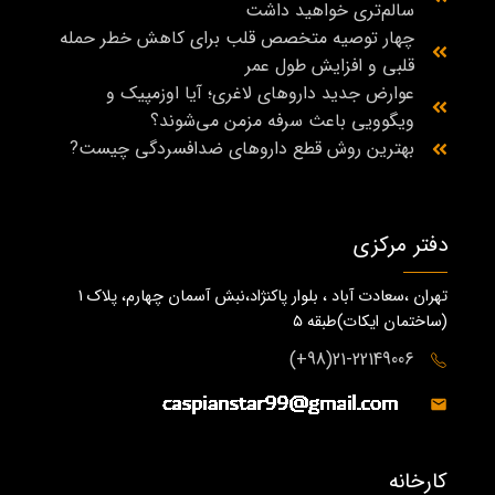
سالم‌تری خواهید داشت
چهار توصیه متخصص قلب برای کاهش خطر حمله
قلبی و افزایش طول عمر
عوارض جدید داروهای لاغری؛ آیا اوزمپیک و
ویگوویی باعث سرفه مزمن می‌شوند؟
بهترین روش قطع داروهای ضدافسردگی چیست?
دفتر مرکزی
تهران ،سعادت آباد ، بلوار پاکنژاد،نبش آسمان چهارم، پلاک 1
(ساختمان ايكات)طبقه ٥
21-22149006(98+)
کارخانه