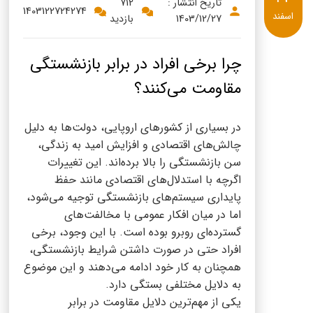
پنیر پیتزا
تاریخ انتشار :
712
1403122724274
اسفند
1403/12/27
بازدید
سینما دوماس
کشک
رادیو دوماس
خامه
چرا برخی افراد در برابر بازنشستگی
دانستنی های سلامت
مقاومت می‌کنند؟
English
گالری تصاویر
Russian
در بسیاری از کشورهای اروپایی، دولت‌ها به دلیل
چالش‌های اقتصادی و افزایش امید به زندگی،
Arabic
سن بازنشستگی را بالا برده‌اند. این تغییرات
اگرچه با استدلال‌های اقتصادی مانند حفظ
Turkish
پایداری سیستم‌های بازنشستگی توجیه می‌شود،
اما در میان افکار عمومی با مخالفت‌های
گسترده‌ای روبرو بوده است. با این وجود، برخی
افراد حتی در صورت داشتن شرایط بازنشستگی،
همچنان به کار خود ادامه می‌دهند و این موضوع
به دلایل مختلفی بستگی دارد.
یکی از مهم‌ترین دلایل مقاومت در برابر