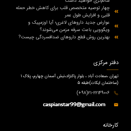
سالم‌تری خواهید داشت
چهار توصیه متخصص قلب برای کاهش خطر حمله
قلبی و افزایش طول عمر
عوارض جدید داروهای لاغری؛ آیا اوزمپیک و
ویگوویی باعث سرفه مزمن می‌شوند؟
بهترین روش قطع داروهای ضدافسردگی چیست?
دفتر مرکزی
تهران ،سعادت آباد ، بلوار پاکنژاد،نبش آسمان چهارم، پلاک 1
(ساختمان ايكات)طبقه ٥
21-22149006(98+)
کارخانه