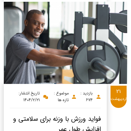
21
بازدید :
موضوع :
تاریخ انتشار:
اردیبهشت
674
تازه ها
1404/2/21
فواید ورزش با وزنه برای سلامتی و
افزایش طول عمر