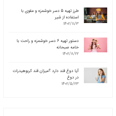
طرز تهیه 5 دسر خوشمزه و مقوی با
استفاده از شیر
1402/11/3
دستور تهیه 6 دسر خوشمزه و راحت با
خامه صبحانه
1402/8/22
آیا دوغ قند دارد ؟میزان قند کربوهیدرات
در دوغ
1402/5/23