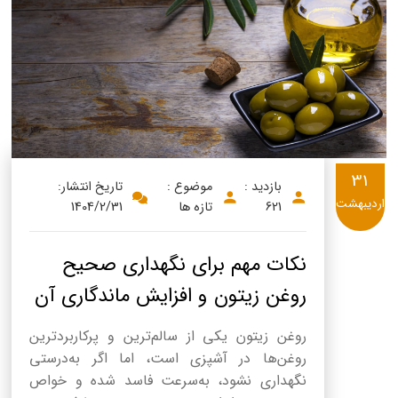
پنیر پیتزا
سینما دوماس
کشک
رادیو دوماس
خامه
دانستنی های سلامت
English
گالری تصاویر
Russian
31
بازدید :
موضوع :
تاریخ انتشار:
Arabic
اردیبهشت
621
تازه ها
1404/2/31
Turkish
نکات مهم برای نگهداری صحیح
روغن زیتون و افزایش ماندگاری آن
روغن زیتون یکی از سالم‌ترین و پرکاربردترین
روغن‌ها در آشپزی است، اما اگر به‌درستی
نگهداری نشود، به‌سرعت فاسد شده و خواص