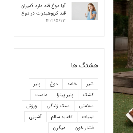
آیا دوغ قند دارد ؟میزان
قند کربوهیدرات در دوغ
1402/5/23
هشتگ ها
شیر
خامه
دوغ
پنیر
کشک
پنیر پیتزا
ماست
سلامتی
سبک زندگی
ورزش
لبنیات
تغذیه سالم
آشپزی
فشار خون
میگرن