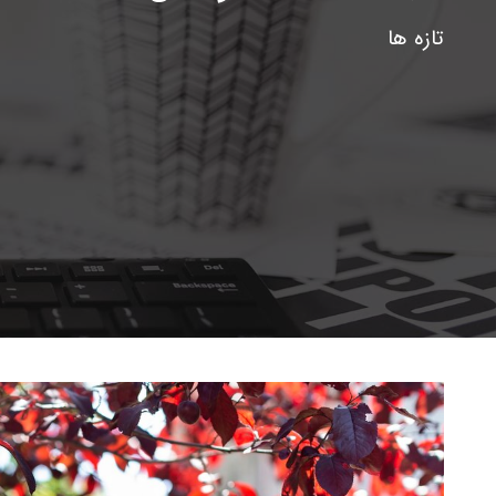
پنیر پ
تازه ها
سینما د
کشک
رادیو د
خامه
دانستنی
ish
گالری تص
ian
bic
ish