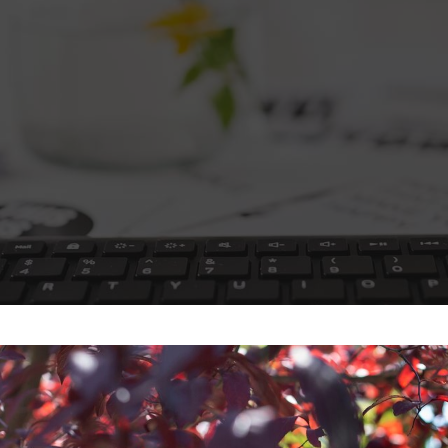
یتزا
وماس
وماس
 های سلامت
Engl
اویر
Russ
Ara
Turk