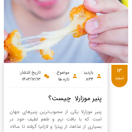
پنیر پیتزا
سینما دوماس
کشک
رادیو دوماس
خامه
دانستنی های سلامت
English
گالری تصاویر
Russian
Arabic
13
بازدید :
موضوع :
تاریخ انتشار:
اسفند
834
تازه ها
1403/12/13
Turkish
پنیر موزارلا چیست؟
پنیر موزارلا یکی از محبوب‌ترین پنیرهای جهان
است که با بافت نرم و طعم لطیف خود در
بسیاری از غذاها، از پیتزا و لازانیا گرفته تا سالاد