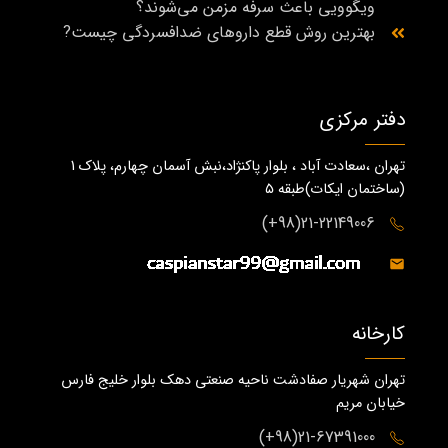
ویگوویی باعث سرفه مزمن می‌شوند؟
بهترین روش قطع داروهای ضدافسردگی چیست?
دفتر مرکزی
تهران ،سعادت آباد ، بلوار پاکنژاد،نبش آسمان چهارم، پلاک 1
(ساختمان ايكات)طبقه ٥
21-22149006(98+)
کارخانه
تهران شهریار صفادشت ناحیه صنعتی دهک بلوار خلیج فارس
خیابان مریم
21-67391000(98+)