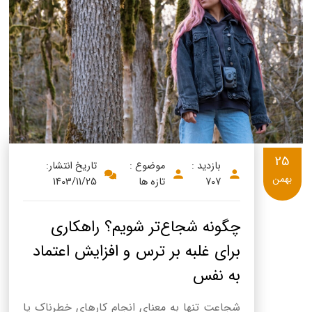
25
بازدید :
موضوع :
تاریخ انتشار:
بهمن
707
تازه ها
1403/11/25
چگونه شجاع‌تر شویم؟ راهکاری
برای غلبه بر ترس و افزایش اعتماد
به نفس
شجاعت تنها به معنای انجام کارهای خطرناک یا