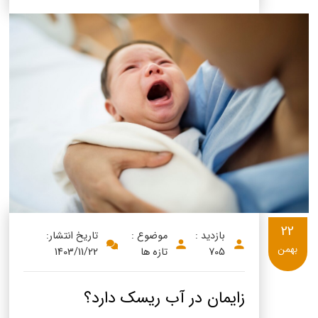
22
بازدید :
موضوع :
تاریخ انتشار:
بهمن
705
تازه ها
1403/11/22
زایمان در آب ریسک دارد؟