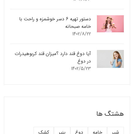
دستور تهیه 6 دسر خوشمزه و راحت با
خامه صبحانه
1402/8/22
آیا دوغ قند دارد ؟میزان قند کربوهیدرات
در دوغ
1402/5/23
هشتگ ها
شیر
خامه
دوغ
پنیر
کشک