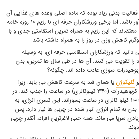
زه استقامتی و با فعالیت بدنی زیاد بوده که ماده اصلی وعده های غذایی آن
ر باشد
.
اما برخی ورزشکاران حرفه ای با رژیم 10 روزه خامه
 معتقدند که این رژیم به همراه تمرین استقامتی جدی و با
ی دانید که ورزشکاران استقامتی حرفه ای، به وسیله
 را تقویت می کنند. آن ها در طی سال ها تمرین، بدن
بوهیدرات سوزی عادت داده اند. چگونه؟
ر
گلیکوژن
یا همان قند به سرعت کاهش می یابد. زیرا
دستگاه گوارش نمی تواند بیشتر از 85 گرم کربوهیدرات (340 کیلوکالری) در ساعت را جذب کند. در
حالی که ممکن است بدن یک ورزشکار تا 1000 کیلو کالری در ساعت بسوزاند. این کسری انرژی، به
ن به تمام انرژی انبار شده در چربی ها نیاز دارد. پس
ادی سرپا می ماند. همه حتی لاغرترین افراد، آنقدر چربی
دوند.