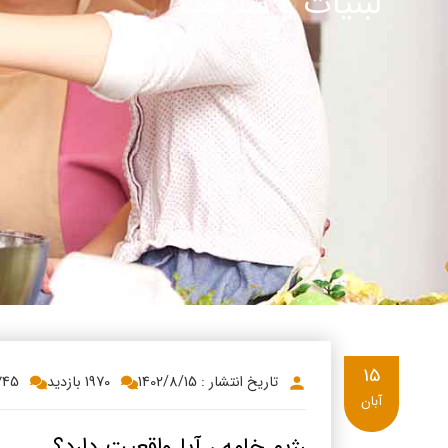
لبنیات و سلامت
پنیر پ
سینما د
کشک
رادیو د
خامه
دانستنی
ish
گالری تص
ian
bic
ish
15
تاریخ انتشار : 1402/8/15
1970 بازدید
745
آبان
رژیم خامه ، آیا واقعیت دارد؟