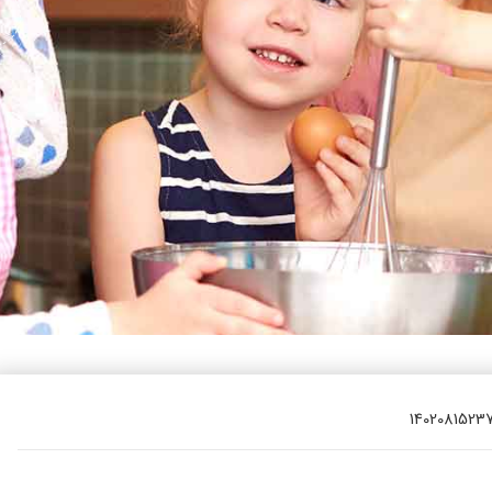
یتزا
وماس
وماس
 های سلامت
Engl
اویر
Russ
Ara
Turk
1402081523