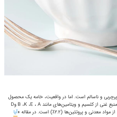
رچربی و ناسالم است. اما در واقعیت، خامه یک محصول
نبع غنی از کلسیم و ویتامین‌های مانند
A
،
E
،
K
،
B
و
D
مواد معدنی و پروتئین‌ها (2.2
٪
) است
.
در مقاله «
آیا