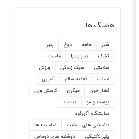
هشتگ ها
شیر
خامه
دوغ
پنیر
کشک
پنیر پیتزا
ماست
سلامتی
سبک زندگی
ورزش
لبنیات
تغذیه سالم
آشپزی
فشار خون
میگرن
کاهش وزن
پوست و مو
دیابت
نمایشگاه آگروفود
دانستنی های سلامت
مناسبت ها
پنیر لاکتیکی
دوشنبه های دوماس