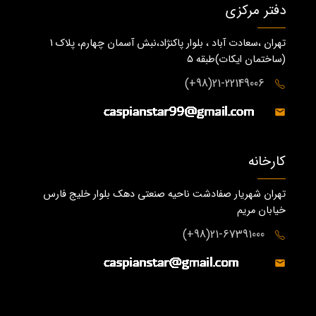
دفتر مرکزی
تهران ،سعادت آباد ، بلوار پاکنژاد،نبش آسمان چهارم، پلاک 1
(ساختمان ايكات)طبقه ٥
21-22149006(98+)
کارخانه
تهران شهریار صفادشت ناحیه صنعتی دهک بلوار خلیج فارس
خیابان مریم
21-67391000(98+)