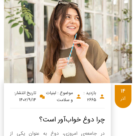
14
بازدید :
موضوع : لبنیات
تاریخ انتشار:
آذر
2665
و سلامت
1402/9/14
چرا دوغ خواب‌آور است؟
در جامعه‌ی امروزی، دوغ به عنوان یکی از