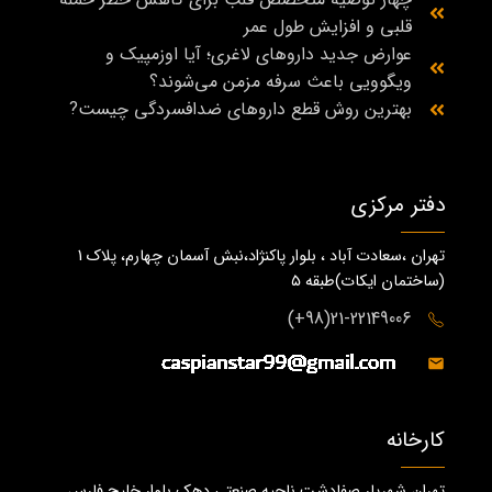
قلبی و افزایش طول عمر
عوارض جدید داروهای لاغری؛ آیا اوزمپیک و
ویگوویی باعث سرفه مزمن می‌شوند؟
بهترین روش قطع داروهای ضدافسردگی چیست?
دفتر مرکزی
تهران ،سعادت آباد ، بلوار پاکنژاد،نبش آسمان چهارم، پلاک 1
(ساختمان ايكات)طبقه ٥
21-22149006(98+)
کارخانه
تهران شهریار صفادشت ناحیه صنعتی دهک بلوار خلیج فارس