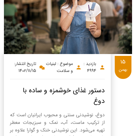
پنیر پیتزا
سینما دوماس
کشک
رادیو دوماس
خامه
دانستنی های سلامت
English
گالری تصاویر
Russian
15
بازدید :
موضوع : لبنیات
تاریخ انتشار:
Arabic
بهمن
4994
و سلامت
1402/11/15
Turkish
دستور غذای خوشمزه و ساده با
دوغ
دوغ، نوشیدنی سنتی و محبوب ایرانیان است که
از ترکیب ماست، آب، نمک و سبزیجات معطر
تهیه می‌شود. این نوشیدنی خنک و گوارا علاوه بر