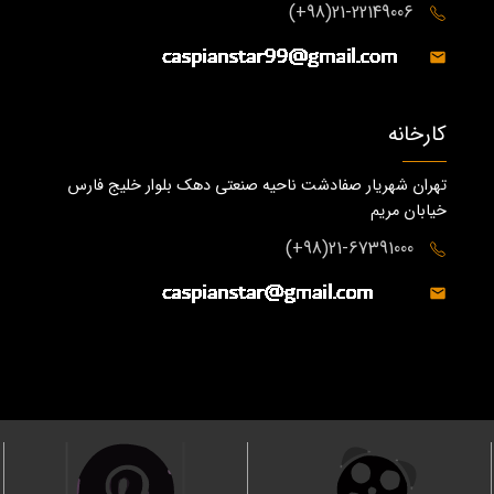
21-22149006(98+)
کارخانه
تهران شهریار صفادشت ناحیه صنعتی دهک بلوار خلیج فارس
خیابان مریم
21-67391000(98+)