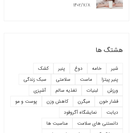
1402/7/8
هشتگ ها
شیر
خامه
دوغ
پنیر
کشک
پنیر پیتزا
ماست
سلامتی
سبک زندگی
ورزش
لبنیات
تغذیه سالم
آشپزی
فشار خون
میگرن
کاهش وزن
پوست و مو
دیابت
نمایشگاه آگروفود
دانستنی های سلامت
مناسبت ها