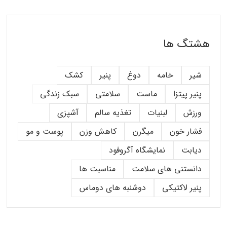
هشتگ ها
شیر
خامه
دوغ
پنیر
کشک
پنیر پیتزا
ماست
سلامتی
سبک زندگی
ورزش
لبنیات
تغذیه سالم
آشپزی
فشار خون
میگرن
کاهش وزن
پوست و مو
دیابت
نمایشگاه آگروفود
دانستنی های سلامت
مناسبت ها
پنیر لاکتیکی
دوشنبه های دوماس