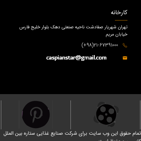
کارخانه
تهران شهریار صفادشت ناحیه صنعتی دهک بلوار خلیج فارس
خیابان مریم
21-67391000(98+)
تمام حقوق این وب سایت برای شرکت صنایع غذایی ستاره بین الملل