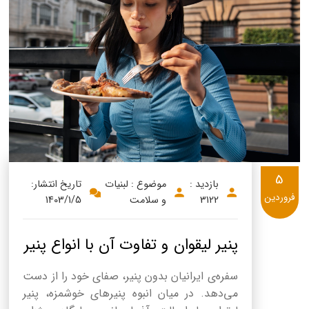
پنیر پیتزا
سینما دوماس
کشک
رادیو دوماس
خامه
دانستنی های سلامت
English
گالری تصاویر
Russian
Arabic
5
بازدید :
موضوع : لبنیات
تاریخ انتشار:
Turkish
فروردین
3122
و سلامت
1403/1/5
پنیر لیقوان و تفاوت آن با انواع پنیر
سفره‌ی ایرانیان بدون پنیر، صفای خود را از دست
می‌دهد. در میان انبوه پنیرهای خوشمزه، پنیر