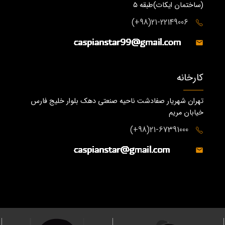
(ساختمان ايكات)طبقه ٥
21-22149006(98+)
کارخانه
تهران شهریار صفادشت ناحیه صنعتی دهک بلوار خلیج فارس
خیابان مریم
21-67391000(98+)