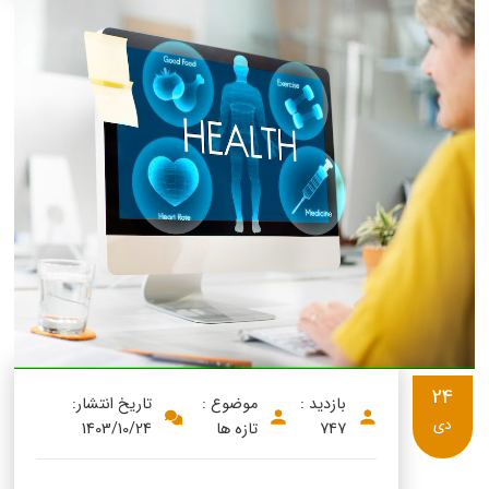
24
بازدید :
موضوع :
تاریخ انتشار:
دی
747
تازه ها
1403/10/24