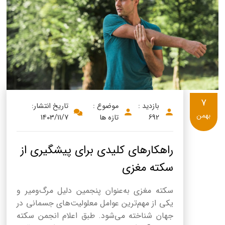
پنیر پیتزا
سینما دوماس
کشک
رادیو دوماس
خامه
دانستنی های سلامت
English
گالری تصاویر
Russian
7
بازدید :
موضوع :
تاریخ انتشار:
Arabic
بهمن
692
تازه ها
1403/11/7
Turkish
راهکارهای کلیدی برای پیشگیری از
سکته مغزی
سکته مغزی به‌عنوان پنجمین دلیل مرگ‌ومیر و
یکی از مهم‌ترین عوامل معلولیت‌های جسمانی در
جهان شناخته می‌شود. طبق اعلام انجمن سکته