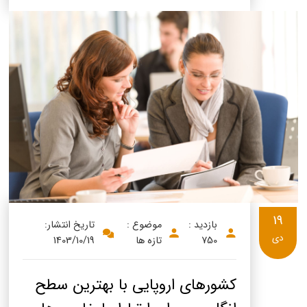
19
بازدید :
موضوع :
تاریخ انتشار:
دی
750
تازه ها
1403/10/19
کشورهای اروپایی با بهترین سطح