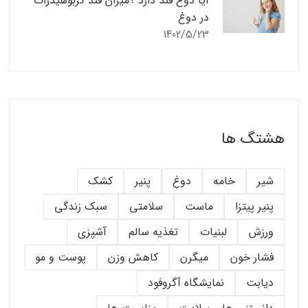
آیا دوغ قند دارد ؟میزان قند کربوهیدرات
در دوغ
1402/5/23
هشتگ ها
شیر
خامه
دوغ
پنیر
کشک
پنیر پیتزا
ماست
سلامتی
سبک زندگی
ورزش
لبنیات
تغذیه سالم
آشپزی
فشار خون
میگرن
کاهش وزن
پوست و مو
دیابت
نمایشگاه آگروفود