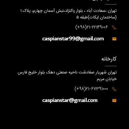
تهران ،سعادت آباد ، بلوار پاکنژاد،نبش آسمان چهارم، پلاک 1
(ساختمان ايكات)طبقه ٥
21-22149006(98+)
کارخانه
تهران شهریار صفادشت ناحیه صنعتی دهک بلوار خلیج فارس
خیابان مریم
21-67391000(98+)