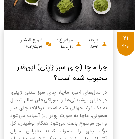
21
بازدید :
موضوع :
تاریخ انتشار:
مرداد
534
تازه ها
1404/5/21
چرا ماچا (چای سبز ژاپنی) این‌قدر
محبوب شده است؟
در سال‌های اخیر، ماچا، چای سبز سنتی ژاپنی،
در دنیای نوشیدنی‌ها و خوراکی‌های سالم تبدیل
به یک ترند جهانی شده است. برخلاف چای سبز
معمولی، ماچا به صورت پودر ریز آسیاب می‌شود
و این موضوع باعث می‌شود هنگام نوشیدن، کل
برگ چای را مصرف کنید؛ بنابراین میزان
آنتی‌اکسیدان، کافئین و دیگر ترکیبات مفید آن