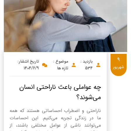
پنیر پیتزا
سینما دوماس
کشک
رادیو دوماس
خامه
دانستنی های سلامت
English
گالری تصاویر
Russian
9
بازدید :
موضوع :
تاریخ انتشار:
Arabic
شهریور
534
تازه ها
1404/6/9
Turkish
چه عواملی باعث ناراحتی انسان
می‌شوند؟
ناراحتی و اضطراب احساساتی هستند که همه
ما در زندگی تجربه می‌کنیم. این احساسات
می‌توانند ناشی از عوامل مختلفی باشند، از