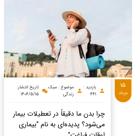
15
بازدید :
موضوع : سبک
تاریخ انتشار:
مرداد
441
زندگی
1404/5/15
چرا بدن ما دقیقاً در تعطیلات بیمار
می‌شود؟ پدیده‌ای به نام "بیماری
اوقات فراغت"