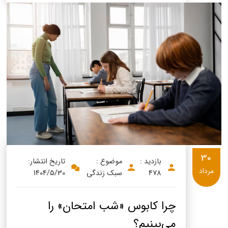
30
بازدید :
موضوع :
تاریخ انتشار:
مرداد
478
سبک زندگی
1404/5/30
چرا کابوس «شب امتحان» را
می‌بینیم؟