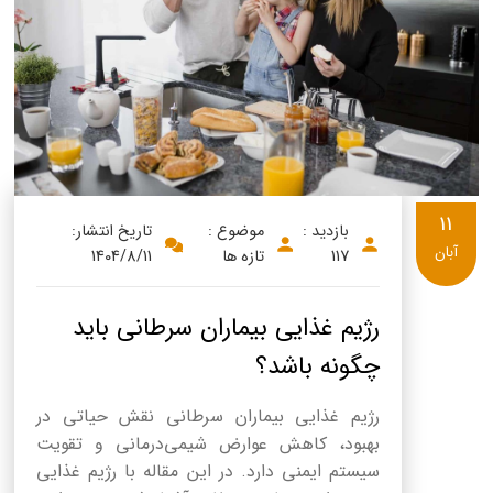
پنیر پیتزا
سینما دوماس
کشک
رادیو دوماس
خامه
دانستنی های سلامت
English
گالری تصاویر
Russian
11
بازدید :
موضوع :
تاریخ انتشار:
Arabic
آبان
117
تازه ها
1404/8/11
Turkish
رژیم غذایی بیماران سرطانی باید
چگونه باشد؟
رژیم غذایی بیماران سرطانی نقش حیاتی در
بهبود، کاهش عوارض شیمی‌درمانی و تقویت
سیستم ایمنی دارد. در این مقاله با رژیم غذایی