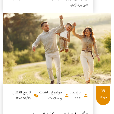
می‌پردازیم.
19
بازدید :
موضوع : لبنیات
تاریخ انتشار:
مرداد
444
و سلامت
1404/5/19