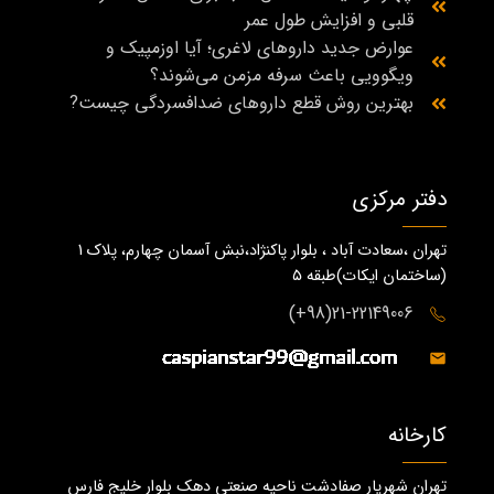
قلبی و افزایش طول عمر
عوارض جدید داروهای لاغری؛ آیا اوزمپیک و
ویگوویی باعث سرفه مزمن می‌شوند؟
بهترین روش قطع داروهای ضدافسردگی چیست?
دفتر مرکزی
تهران ،سعادت آباد ، بلوار پاکنژاد،نبش آسمان چهارم، پلاک 1
(ساختمان ايكات)طبقه ٥
21-22149006(98+)
کارخانه
تهران شهریار صفادشت ناحیه صنعتی دهک بلوار خلیج فارس